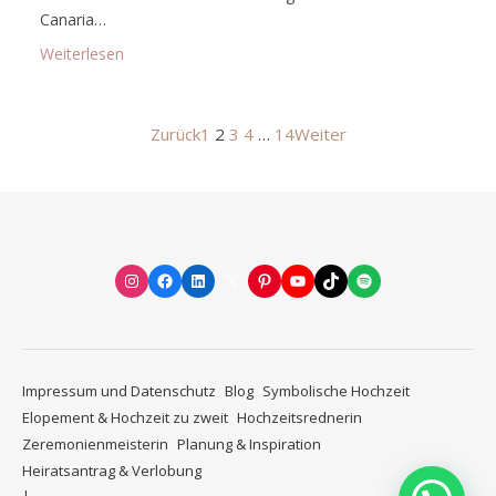
Canaria…
: Neu entdeckter Hochzeitsort auf Gran Canaria
Weiterlesen
Zurück
1
2
3
4
…
14
Weiter
Instagram
Facebook
LinkedIn
X
Pinterest
YouTube
TikTok
Spotify
Impressum und Datenschutz
Blog
Symbolische Hochzeit
Elopement & Hochzeit zu zweit
Hochzeitsrednerin
Zeremonienmeisterin
Planung & Inspiration
Heiratsantrag & Verlobung