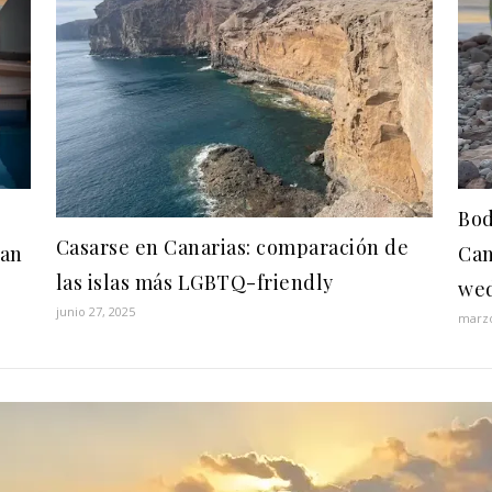
Bod
Casarse en Canarias: comparación de
ran
Can
las islas más LGBTQ-friendly
wed
junio 27, 2025
marzo