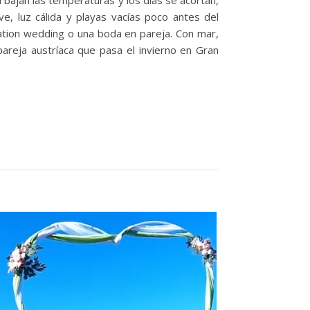
 bajan las temperaturas y los días se acortan,
e, luz cálida y playas vacías poco antes del
ation wedding o una boda en pareja. Con mar,
reja austríaca que pasa el invierno en Gran