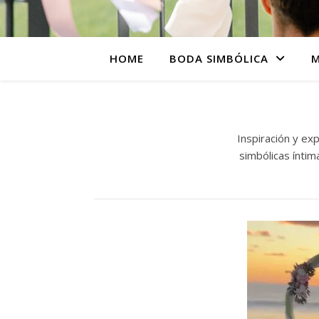
HOME
BODA SIMBÓLICA
M
Inspiración y ex
simbólicas ínti