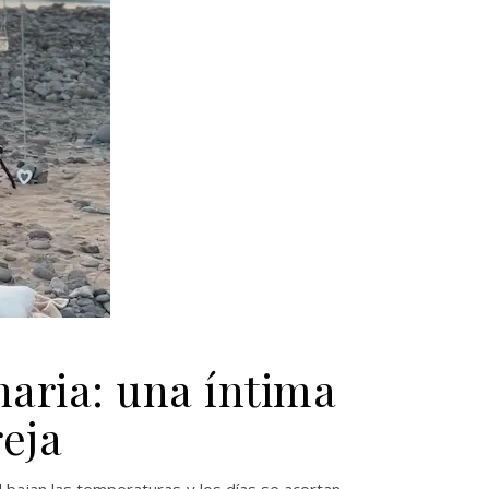
naria: una íntima
eja