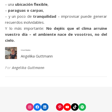
– una
ubicación flexible
,
–
paraguas o carpas
,
– y un poco de
tranquilidad
– improvisar puede generar
recuerdos inolvidables.
Y lo más importante:
No dejéis que el clima arruine
vuestro día – el ambiente nace de vosotros, no del
cielo.
Inselboda
Angelika Guttmann
Por
Angelika Guttmann
Instagram
Facebook
LinkedIn
X
Pinterest
YouTube
TikTok
Spotify