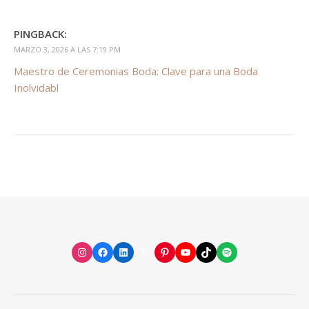
PINGBACK:
MARZO 3, 2026 A LAS 7:19 PM
Maestro de Ceremonias Boda: Clave para una Boda
Inolvidabl
Instagram
Facebook
LinkedIn
X
Pinterest
YouTube
TikTok
Spotify