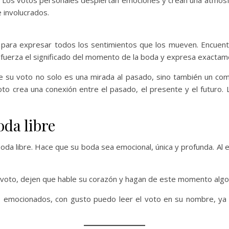
. Los votos personales despiertan emociones y crean una atmósf
 involucrados.
 para expresar todos los sentimientos que los mueven. Encuent
refuerza el significado del momento de la boda y expresa exactam
e su voto no solo es una mirada al pasado, sino también un c
 voto crea una conexión entre el pasado, el presente y el futuro
oda libre
oda libre. Hace que su boda sea emocional, única y profunda. Al
voto, dejen que hable su corazón y hagan de este momento algo 
 emocionados, con gusto puedo leer el voto en su nombre, ya 