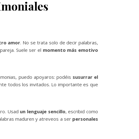
imoniales
stro amor
. No se trata solo de decir palabras,
 pareja. Suele ser el
momento más emotivo
emonias, puedo apoyaros: podéis
susurrar el
nte todos los invitados. Lo importante es que
otro. Usad
un lenguaje sencillo
, escribid como
alabras maduren y atreveos a ser
personales