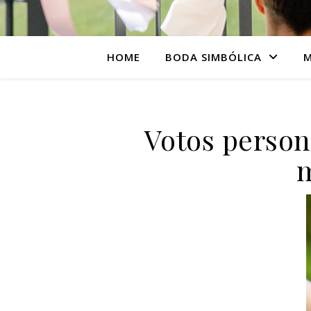
HOME
BODA SIMBÓLICA
M
Votos person